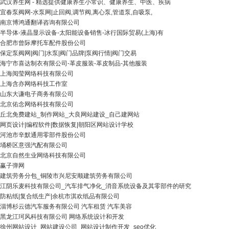
武汉养生网 - 精选提供健康养生小常识、健康养生、中医、疾病
宜春泵阀网-水泵网|止回阀,调节阀,离心泵,管道泵,自吸泵,
南京博鸿通翻译咨询有限公司
半导体-液晶显示设备-太阳能设备销售-冰行国际贸易(上海)有
合肥市曾际摩托车配件股份公司
保定泵阀网|阀门|水泵|阀门品牌|泵阀行情|阀门交易
海宁市喜达制衣有限公司-革皮服装-革皮制品-其他服装
上海阅莹网络科技有限公司
上海含亦网络科技工作室
山东大谦电子商务有限公司
北京佑念网络科技有限公司
丘北免费建站_制作网站_大良网站建设_自己建网站
网页设计|编程软件|数据恢复|朝阳区网站设计学校
河池市辛默通用零部件股份公司
埇桥区意强汽配有限公司
北京自然生业网络科技有限公司
赢子弹网
建筑劳务分包_铜陵市兴尼安顺建筑劳务有限公司
江阴乐麦科技有限公司_汽车排气净化_消音系统设备及其零部件的研究
防粘纸|复合纸生产|余杭市淇欢纸品有限公司
淄博杉云德汽车服务有限公司 汽车租赁 汽车美容
黑龙江珂风科技有限公司 网络系统设计和开发
徐州网站设计_网站建设公司_网站设计制作开发_seo优化