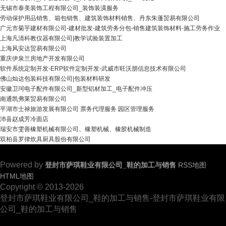
无锡市泰美装饰工程有限公司_装饰装潢服务
劳动保护用品销售、箱包销售、建筑装饰材料销售、丹东朱蓬贸易有限公司
广元市菊芋建材有限公司-建材批发-建筑劳务分包-销售建筑装饰材料-施工劳务作业
上海凡清科教仪器有限公司|教学试验装置加工
上海风安达贸易有限公司
重庆伊泉兰房地产开发有限公司
软件系统定制开发-ERP软件定制开发-武威市旺沃朋信息技术有限公司
佛山灿达包装科技有限公司|包装材料研发
安徽卫珂电子配件有限公司_新型铝材加工_电子配件冲压
南通凯弗莱贸易有限公司
平湖市士禄旅游发展有限公司 票务代理服务 园区管理服务
沛县赵成芳冷面店
瑞安市雯善橡塑机械有限公司、橡塑机械、橡胶机械制造
双柏县罗律炊具厨具股份有限公司
Powered by
登封市萨琪鞋业有限公司_鞋的加工与销售
RSS地图
HTML地图
Copyright © 2013-2026
登封市萨琪鞋业有限公司_鞋的加工与销售-登封市萨琪鞋业有限
公司_鞋的加工与销售