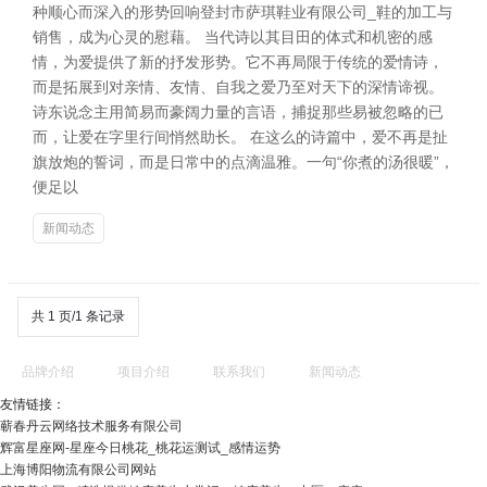
种顺心而深入的形势回响登封市萨琪鞋业有限公司_鞋的加工与
销售，成为心灵的慰藉。 当代诗以其目田的体式和机密的感
情，为爱提供了新的抒发形势。它不再局限于传统的爱情诗，
而是拓展到对亲情、友情、自我之爱乃至对天下的深情谛视。
诗东说念主用简易而豪阔力量的言语，捕捉那些易被忽略的已
而，让爱在字里行间悄然助长。 在这么的诗篇中，爱不再是扯
旗放炮的誓词，而是日常中的点滴温雅。一句“你煮的汤很暖”，
便足以
新闻动态
共 1 页/1 条记录
品牌介绍
项目介绍
联系我们
新闻动态
友情链接：
蕲春丹云网络技术服务有限公司
辉富星座网-星座今日桃花_桃花运测试_感情运势
上海博阳物流有限公司网站