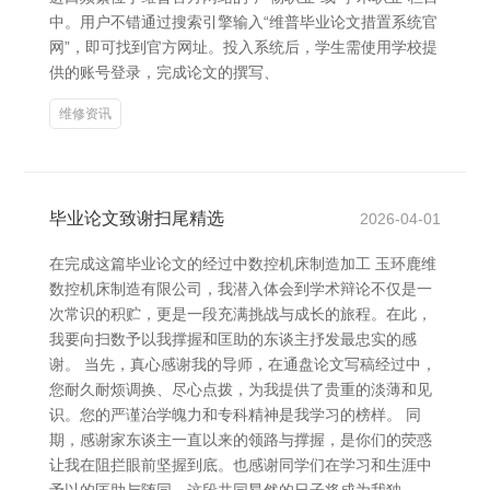
中。用户不错通过搜索引擎输入“维普毕业论文措置系统官
网”，即可找到官方网址。投入系统后，学生需使用学校提
供的账号登录，完成论文的撰写、
维修资讯
毕业论文致谢扫尾精选
2026-04-01
在完成这篇毕业论文的经过中数控机床制造加工 玉环鹿维
数控机床制造有限公司，我潜入体会到学术辩论不仅是一
次常识的积贮，更是一段充满挑战与成长的旅程。在此，
我要向扫数予以我撑握和匡助的东谈主抒发最忠实的感
谢。 当先，真心感谢我的导师，在通盘论文写稿经过中，
您耐久耐烦调换、尽心点拨，为我提供了贵重的淡薄和见
识。您的严谨治学魄力和专科精神是我学习的榜样。 同
期，感谢家东谈主一直以来的领路与撑握，是你们的荧惑
让我在阻拦眼前坚握到底。也感谢同学们在学习和生涯中