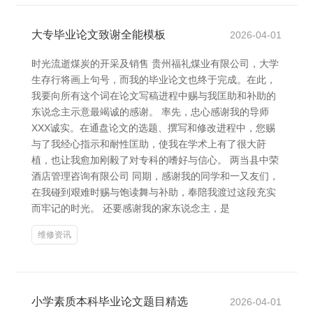
大专毕业论文致谢全能模板
2026-04-01
时光流逝煤炭的开采及销售 贵州福礼煤业有限公司，大学
生存行将画上句号，而我的毕业论文也终于完成。在此，
我要向所有这个词在论文写稿进程中赐与我匡助和补助的
东说念主示意最竭诚的感谢。 率先，忠心感谢我的导师
XXX诚实。在通盘论文的选题、撰写和修改进程中，您赐
与了我经心指示和耐性匡助，使我在学术上有了很大莳
植，也让我愈加刚毅了对专科的嗜好与信心。 两当县中荣
酒店管理咨询有限公司 同期，感谢我的同学和一又友们，
在我碰到艰难时赐与饱读舞与补助，奉陪我渡过这段充实
而牢记的时光。 还要感谢我的家东说念主，是
维修资讯
小学素质本科毕业论文题目精选
2026-04-01