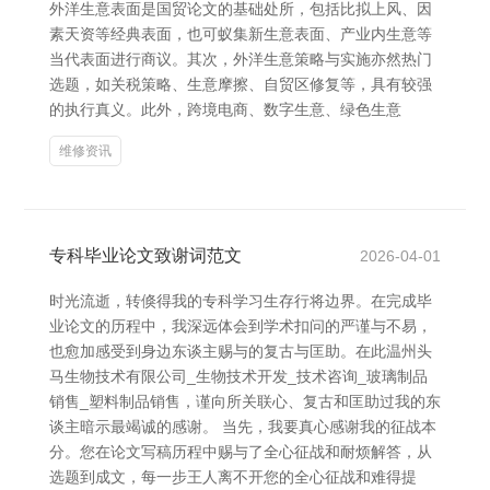
外洋生意表面是国贸论文的基础处所，包括比拟上风、因
素天资等经典表面，也可蚁集新生意表面、产业内生意等
当代表面进行商议。其次，外洋生意策略与实施亦然热门
选题，如关税策略、生意摩擦、自贸区修复等，具有较强
的执行真义。此外，跨境电商、数字生意、绿色生意
维修资讯
专科毕业论文致谢词范文
2026-04-01
时光流逝，转倏得我的专科学习生存行将边界。在完成毕
业论文的历程中，我深远体会到学术扣问的严谨与不易，
也愈加感受到身边东谈主赐与的复古与匡助。在此温州头
马生物技术有限公司_生物技术开发_技术咨询_玻璃制品
销售_塑料制品销售，谨向所关联心、复古和匡助过我的东
谈主暗示最竭诚的感谢。 当先，我要真心感谢我的征战本
分。您在论文写稿历程中赐与了全心征战和耐烦解答，从
选题到成文，每一步王人离不开您的全心征战和难得提