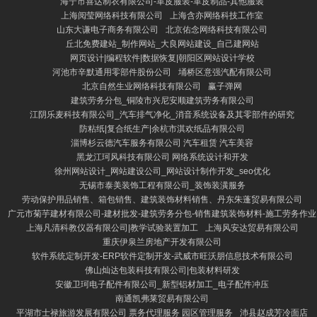
海宁市喜达制衣有限公司-革皮服装-革皮制品-其他服装
上海阅莹网络科技有限公司
上海含亦网络科技工作室
山东大谦电子商务有限公司
北京佑念网络科技有限公司
丘北免费建站_制作网站_大良网站建设_自己建网站
网页设计|编程软件|数据恢复|朝阳区网站设计学校
河池市辛默通用零部件股份公司
埇桥区意强汽配有限公司
北京自然生业网络科技有限公司
赢子弹网
建筑劳务分包_铜陵市兴尼安顺建筑劳务有限公司
江阴乐麦科技有限公司_汽车排气净化_消音系统设备及其零部件的研究
防粘纸|复合纸生产|余杭市淇欢纸品有限公司
淄博杉云德汽车服务有限公司 汽车租赁 汽车美容
黑龙江珂风科技有限公司 网络系统设计和开发
徐州网站设计_网站建设公司_网站设计制作开发_seo优化
无锡市泰美装饰工程有限公司_装饰装潢服务
劳动保护用品销售、箱包销售、建筑装饰材料销售、丹东朱蓬贸易有限公司
广元市菊芋建材有限公司-建材批发-建筑劳务分包-销售建筑装饰材料-施工劳务作业
上海凡清科教仪器有限公司|教学试验装置加工
上海风安达贸易有限公司
重庆伊泉兰房地产开发有限公司
软件系统定制开发-ERP软件定制开发-武威市旺沃朋信息技术有限公司
佛山灿达包装科技有限公司|包装材料研发
安徽卫珂电子配件有限公司_新型铝材加工_电子配件冲压
南通凯弗莱贸易有限公司
平湖市士禄旅游发展有限公司 票务代理服务 园区管理服务
沛县赵成芳冷面店