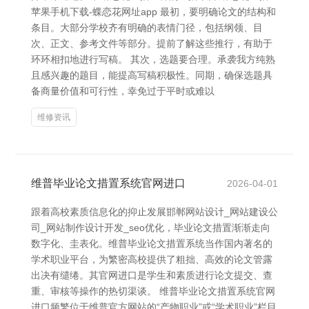
苹果手机下载-蝶恋花网址app 最初，要明确论文的结构和
条目。大部分学校齐有明确的表情门径，包括纲领、目
次、正文、参考文件等部分。提前了解这些推行，有助于
环环相扣地进行写稿。 其次，选题要合理。承袭我方纯熟
且感兴趣的题目，能提高写稿积极性。同期，确保选题具
备商量价值和可行性，幸免过于平时或难以
维修资讯
维普毕业论文措置系统官网进口
2026-04-01
跟着高校素质信息化的抑止发展邯郸网站设计_网站建设公
司_网站制作设计开发_seo优化，毕业论文措置渐渐走向
数字化、圭表化。维普毕业论文措置系统当作国内著名的
学术职业平台，为繁密高校提供了粗拙、高效的论文管露
出决有缱绻。其官网进口是学生和素质进行论文提交、查
重、审核等操作的热切渠谈。 维普毕业论文措置系统官网
进口频繁位于维普官方网站的“产物职业”或“学术职业”栏目