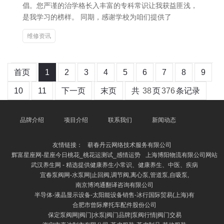
倡。您严谨的治学格长入丰富的专科常识让我获益匪浅，
是我学习的榜样。 同期，感谢学校为咱们提供了
维修资讯
首页
1
2
3
4
5
6
7
8
9
10
11
下一页
末页
共
38
页
376
条记录
品牌介绍
项目介绍
联系我们
新闻动态
友情链接：
蕲春丹云网络技术服务有限公司
辉富星座网-星座今日桃花_桃花运测试_感情运势
上海博阳物流有限公司网站
武汉养生网 - 精选提供健康养生小常识、健康养生、中医、疾病
宜春泵阀网-水泵网|止回阀,调节阀,离心泵,管道泵,自吸泵,
南京博鸿通翻译咨询有限公司
半导体-液晶显示设备-太阳能设备销售-冰行国际贸易(上海)有
合肥市曾际摩托车配件股份公司
保定泵阀网|阀门|水泵|阀门品牌|泵阀行情|阀门交易