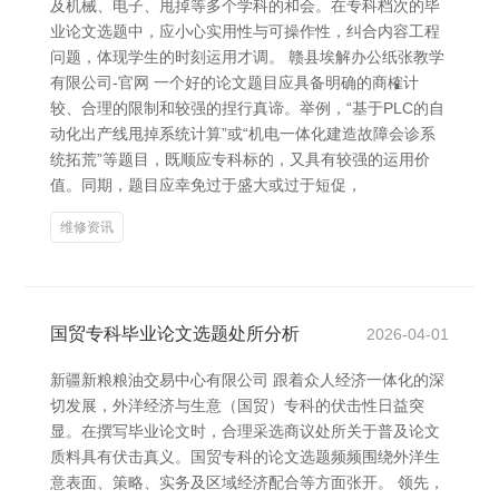
及机械、电子、甩掉等多个学科的和会。在专科档次的毕
业论文选题中，应小心实用性与可操作性，纠合内容工程
问题，体现学生的时刻运用才调。 赣县埃解办公纸张教学
有限公司-官网 一个好的论文题目应具备明确的商榷计
较、合理的限制和较强的捏行真谛。举例，“基于PLC的自
动化出产线甩掉系统计算”或“机电一体化建造故障会诊系
统拓荒”等题目，既顺应专科标的，又具有较强的运用价
值。同期，题目应幸免过于盛大或过于短促，
维修资讯
国贸专科毕业论文选题处所分析
2026-04-01
新疆新粮粮油交易中心有限公司 跟着众人经济一体化的深
切发展，外洋经济与生意（国贸）专科的伏击性日益突
显。在撰写毕业论文时，合理采选商议处所关于普及论文
质料具有伏击真义。国贸专科的论文选题频频围绕外洋生
意表面、策略、实务及区域经济配合等方面张开。 领先，