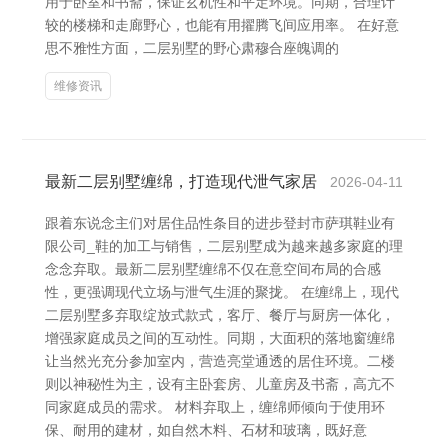
用于卧室和书斋，保证玄机性和平定环境。同期，合理计
较的楼梯和走廊野心，也能有用擢腾飞间应用率。 在好意
思不雅性方面，二层别墅的野心肃穆合座魄调的
维修资讯
最新二层别墅缠绵，打造现代泄气家居
2026-04-11
跟着东说念主们对居住品性条目的进步登封市萨琪鞋业有
限公司_鞋的加工与销售，二层别墅成为越来越多家庭的理
念念弃取。最新二层别墅缠绵不仅在意空间布局的合感
性，更强调现代立场与泄气生涯的聚拢。 在缠绵上，现代
二层别墅多弃取绽放式款式，客厅、餐厅与厨房一体化，
增强家庭成员之间的互动性。同期，大面积的落地窗缠绵
让当然光充分参加室内，营造亮堂通透的居住环境。二楼
则以神秘性为主，设有主卧套房、儿童房及书斋，高亢不
同家庭成员的需求。 材料弃取上，缠绵师倾向于使用环
保、耐用的建材，如自然木料、石材和玻璃，既好意