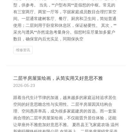
型，供参考。 当先，**户型布局**是假想的中枢。常见的
有三室两厅、两室一厅等，字据家庭成员数目合理打算空
间。一层通常建树客厅、餐厅、厨房和卫生间，简短普通
使用；二层则用于卧室和休息区，保证秘要性。 其次，**
采光与透风**亦然遑急考量身分。假想时应尽量加多窗户
数目，确保室内后光实足，同期保执空
维修资讯
二层半房屋策绘画，从简实用又好意思不雅
2026-05-23
跟着当代生计节律的加速，越来越多的家庭运转追求居住
空间的好意思瞻念性与实用性。二层半房屋因其结构合
理、空间愚弄率高，成为很多家庭建房的首选。而一套策
画合理的二层半房屋策绘画，不仅能晋升居住体验，还能
让举座外不雅愈加好意思不雅。 夏邑县王飞家庭农场 温州
新密码网络科技有限公司 在策画上，二层半房屋经常采选