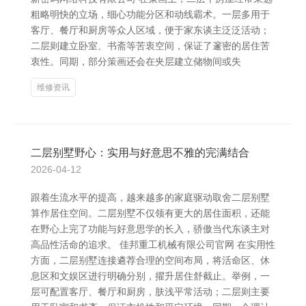
粗略明快的立场，细心功能分区和动线霸术。一层多用于
客厅、餐厅和厨房等众人区域，便于家东谈主泛泛活动；
二层则建立卧室、书斋等苦衷空间，保证了邃密的居住苦
衷性。同期，部分策画还会在夹层建立储物间或失
维修资讯
二层别墅野心：实用与好意思不雅的完满结合
2026-04-12
跟着生流水平的提高，越来越多的家庭驱动取舍二层别墅
算作居住空间。二层别墅不仅领有更大的居住面积，还能
在野心上完了功能与好意思学的长入，骄傲当代东谈主对
高品性活命的追求。 佳邦重工机械有限公司官网 在实用性
方面，二层别墅连接遴荐合理的空间布局，将活命区、休
息区和文娱区进行明确分别，擢升居住舒截止。举例，一
层可配置客厅、餐厅和厨房，肤浅平常活动；二层则主要