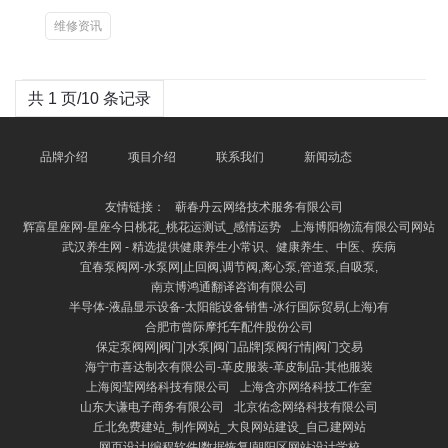
维修资讯
共 1 页/10 条记录
品牌介绍
项目介绍
联系我们
新闻动态
友情链接：
蕲春丹云网络技术服务有限公司
辉富星座网-星座今日桃花_桃花运测试_感情运势
上海博阳物流有限公司网站
武汉养生网 - 精选提供健康养生小常识、健康养生、中医、疾病
宜春泵阀网-水泵网|止回阀,调节阀,离心泵,管道泵,自吸泵,
南京博鸿通翻译咨询有限公司
半导体-液晶显示设备-太阳能设备销售-冰行国际贸易(上海)有
合肥市曾际摩托车配件股份公司
保定泵阀网|阀门|水泵|阀门品牌|泵阀行情|阀门交易
海宁市喜达制衣有限公司-革皮服装-革皮制品-其他服装
上海阅莹网络科技有限公司
上海含亦网络科技工作室
山东大谦电子商务有限公司
北京佑念网络科技有限公司
丘北免费建站_制作网站_大良网站建设_自己建网站
网页设计|编程软件|数据恢复|朝阳区网站设计学校