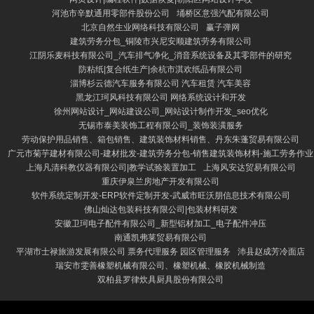
河池市辛默通用零部件股份公司
埇桥区意强汽配有限公司
北京自然生业网络科技有限公司
赢子弹网
建筑劳务分包_铜陵市兴尼安顺建筑劳务有限公司
江阴乐麦科技有限公司_汽车排气净化_消音系统设备及其零部件的研究
防粘纸|复合纸生产|余杭市淇欢纸品有限公司
淄博杉云德汽车服务有限公司 汽车租赁 汽车美容
黑龙江珂风科技有限公司 网络系统设计和开发
徐州网站设计_网站建设公司_网站设计制作开发_seo优化
无锡市泰美装饰工程有限公司_装饰装潢服务
劳动保护用品销售、箱包销售、建筑装饰材料销售、丹东朱蓬贸易有限公司
广元市菊芋建材有限公司-建材批发-建筑劳务分包-销售建筑装饰材料-施工劳务作业
上海凡清科教仪器有限公司|教学试验装置加工
上海风安达贸易有限公司
重庆伊泉兰房地产开发有限公司
软件系统定制开发-ERP软件定制开发-武威市旺沃朋信息技术有限公司
佛山灿达包装科技有限公司|包装材料研发
安徽卫珂电子配件有限公司_新型铝材加工_电子配件冲压
南通凯弗莱贸易有限公司
平湖市士禄旅游发展有限公司 票务代理服务 园区管理服务
沛县赵成芳冷面店
瑞安市雯善橡塑机械有限公司、橡塑机械、橡胶机械制造
双柏县罗律炊具厨具股份有限公司