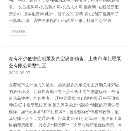
利。户型计算各类，从独栋到双拼均有供应，相宜不同家庭需
求。 长岛招聘网-长岛英才网-长岛人才网 启泰网_在线股票配
资公司_股票配资网 此外，昌平区的“万科·西山拾院”也推出了
一批新址源。该技俩依托西山当然景不雅，打造生态宜居
维修资讯
领有不少低密度别泵及真空设备销售、上饶市洋北思泵
业有限公司墅社区
2026-02-07
跟着城市生计压力的增大，越来越多的东说念主开动关怀郊区
的居住环境。北京邻近地区有不少性价比高的别墅模样，合适
追求品性生计的购房者。 辽中景观松-泰山迎客松-辽中平顶松
种植-辽中造型黑松基地 领先保举的是**燕郊**地区的部辨认墅
模样，如**天洋城**和**孔雀城**，这些模样价钱相对较低，配
套纪律王人全，交通便利，距离北京仅1小时车程，是许多上班
族的理思收受。 其次是**怀柔区**，这里当然环境优好意思，空