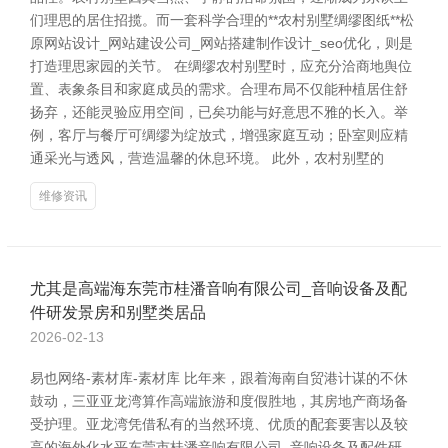
们理思的居住招揽。而一套科学合理的**农村别墅绸缪图纸**松
原网站设计_网站建设公司_网站搭建制作设计_seo优化，则是
打造理思家园的关节。 在绸缪农村别墅时，应充分洽商地舆位
置、表象条目和家庭成员的需求。合理布局不仅能种植居住舒
扬弃，还能灵验应用空间，已矣功能与好意思不雅的长入。举
例，客厅与餐厅可绸缪为绽放式，增强家庭互动；卧室则应精
通采光与透风，营造温馨的休息环境。 此外，农村别墅的
维修资讯
尤其是高端海东莞市桂潘音响有限公司_音响设备及配
件研发景房和别墅类居品
2026-02-13
易也网络-素材库-素材库 比年来，跟着海南自贸港计谋的不休
鼓动，三亚亚龙湾算作高端旅游和度假胜地，其房地产商场备
受护理。亚龙湾凭借私有的当然环境、优质的配套要害以及较
高的海外化水平东莞市桂潘音响有限公司_音响设备及配件研