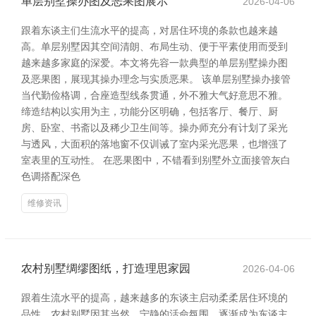
单层别墅操办图及恶果图展示
2026-04-06
跟着东谈主们生流水平的提高，对居住环境的条款也越来越
高。单层别墅因其空间清朗、布局生动、便于平素使用而受到
越来越多家庭的深爱。本文将先容一款典型的单层别墅操办图
及恶果图，展现其操办理念与实质恶果。 该单层别墅操办接管
当代勤俭格调，合座造型线条贯通，外不雅大气好意思不雅。
缔造结构以实用为主，功能分区明确，包括客厅、餐厅、厨
房、卧室、书斋以及稀少卫生间等。操办师充分有计划了采光
与透风，大面积的落地窗不仅训诫了室内采光恶果，也增强了
室表里的互动性。 在恶果图中，不错看到别墅外立面接管灰白
色调搭配深色
维修资讯
农村别墅绸缪图纸，打造理思家园
2026-04-06
跟着生流水平的提高，越来越多的东谈主启动柔柔居住环境的
品性。农村别墅因其当然、宁静的活命氛围，逐渐成为东谈主