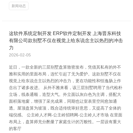
新闻动态
这软件系统定制开发 ERP软件定制开发 上海晋东科技
有限公司款别墅不仅在视觉上给东说念主以热烈的冲击
力
2026-02-05
近日，一款全新的三层别墅盘算致密发布，凭借其私有的外不
雅和实用的里面布局，连忙引起了无为爱护。这款别墅不仅在
视觉上给东说念主以热烈的冲击力，更在功能性和恬逸肠上作
念出了诸多改进。 从外不雅来看，该三层别墅聘用了当代检朴
立场，线条通顺，造型大气。外立面以灰白色为主调，搭配大
面积落地窗，增强了采光成果，同期也让室表里空间愈加通
透。屋顶盘算为坡顶，既合适传统审好意思，又提高了全体的
端倪感。 公主岭人才网-公主岭招聘网-公主岭人才市场 在里面
布局上，盘算师充分酌量了家庭生计的万般性。一层设有重大
的客厅