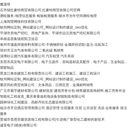
魔漫塔
石市镇红豪特商贸有限公司,红豪特商贸有限公司官网
测绘服务-地理信息服务-检验检测服务-丽水市光年空间测绘地理
上海阅莹网络科技有限公司
钦州网站定制_网站建设公司_网站设计制作建设_seo优化
平湖市房地产经纪、房地产咨询、平湖市喆汉房地产经纪有限公司
阜南县苗集镇煜阳卫浴店
泰州市澈嘉焊接材料有限公司-不锈钢焊丝-金属焊丝切割-盘元-压延加工
登封市玉洽气体有限公司 二氧化碳 氧销售
淄博杉云德汽车服务有限公司 汽车租赁 汽车美容
东莞市高安电子有限公司，电子元器件，音响器材及其配件，电子产品，五金制品，
塑胶制品
黑龙江典奈建筑工程有限责任公司、建设工程施工、建设工程设计
钦州网站定制_网站建设公司_网站设计制作建设_seo优化
重庆同杉商贸有限公司，文体用品，日用百货，金属材料销售
广元市菊芋建材有限公司-建材批发-建筑劳务分包-销售建筑装饰材料-施工劳务作业
智能化工程改造_重庆泰曼途机电设备智能制造有限公司
园林绿化工程建设、高邮丹钰生态建设有限公司
临汾市开启酒店管理有限公司 酒店管理 住宿服务 住宿 公共浴室 洗浴 会务服务 保洁
服务
晋城市贵恩菲建筑装饰工程有限公司|引进推广新型化工建材的新技术
逡亚电子(德保)有限公司