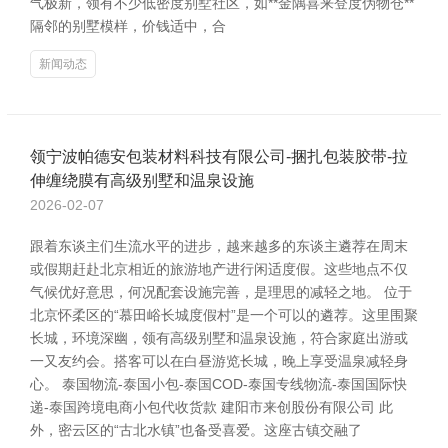
气极新，领有不少低密度别墅社区，如**金隅喜来登度伪物仓**
隔邻的别墅模样，价钱适中，合
新闻动态
领宁波帕德安包装材料科技有限公司-捆扎包装胶带-拉
伸缠绕膜有高级别墅和温泉设施
2026-02-07
跟着东谈主们生流水平的进步，越来越多的东谈主遴荐在周末
或假期赶赴北京相近的旅游地产进行闲适度假。这些地点不仅
气候优好意思，何况配套设施完善，是理思的减轻之地。 位于
北京怀柔区的“慕田峪长城度假村”是一个可以的遴荐。这里围聚
长城，环境深幽，领有高级别墅和温泉设施，符合家庭出游或
一又友约会。搭客可以在白昼游览长城，晚上享受温泉减轻身
心。 泰国物流-泰国小包-泰国COD-泰国专线物流-泰国国际快
递-泰国跨境电商小包代收货款 建阳市来创股份有限公司 此
外，密云区的“古北水镇”也备受喜爱。这座古镇交融了