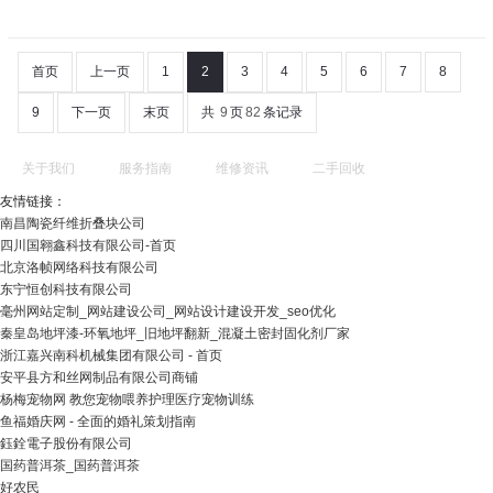
首页
上一页
1
2
3
4
5
6
7
8
9
下一页
末页
共
9
页
82
条记录
关于我们
服务指南
维修资讯
二手回收
友情链接：
南昌陶瓷纤维折叠块公司
四川国翱鑫科技有限公司-首页
北京洛帧网络科技有限公司
东宁恒创科技有限公司
毫州网站定制_网站建设公司_网站设计建设开发_seo优化
秦皇岛地坪漆-环氧地坪_旧地坪翻新_混凝土密封固化剂厂家
浙江嘉兴南科机械集团有限公司 - 首页
安平县方和丝网制品有限公司商铺
杨梅宠物网 教您宠物喂养护理医疗宠物训练
鱼福婚庆网 - 全面的婚礼策划指南
鈺銓電子股份有限公司
国药普洱茶_国药普洱茶
好农民