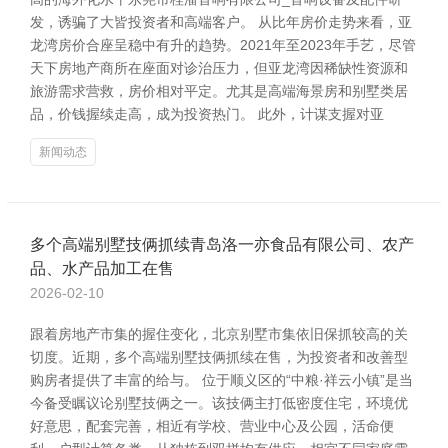
发，诱骗了大皆投资者和高端客户。 从比年房价走势来看，亚
龙湾房价合座呈稳中有升的趋势。2021年至2023年手艺，尽管
天下房地产商所在座面对诊治压力，但亚龙湾因稀缺性资源和
旅游需求营救，房价相对平定。尤其是高端海景房和别墅类居
品，价钱握续走高，成为投资热门。 此外，计谋支握对亚
新闻动态
多个高端别墅技俩抓续青岛洛一亦食品有限公司、农产
品、水产品加工在售
2026-02-10
跟着房地产市集的握住变化，北京别墅市集依旧保抓较高的关
切度。近期，多个高端别墅技俩抓续在售，为投资者和改善型
购房者提供了丰富的给与。 位于顺义区的“中粮·祥云小镇”是当
今备受瞩议论别墅技俩之一。该技俩主打低密度住宅，环境优
好意思，配套完善，相近有学校、营业中心及公园，活命便