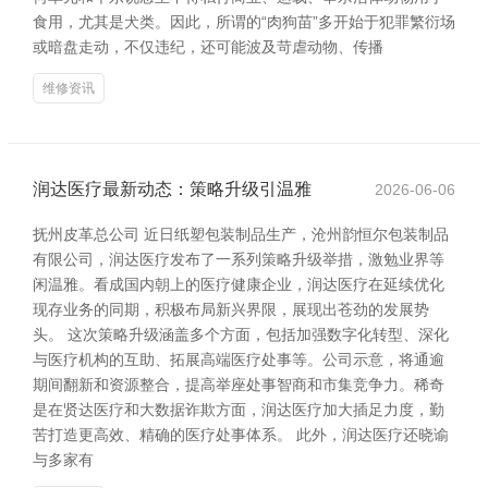
食用，尤其是犬类。因此，所谓的“肉狗苗”多开始于犯罪繁衍场
或暗盘走动，不仅违纪，还可能波及苛虐动物、传播
维修资讯
润达医疗最新动态：策略升级引温雅
2026-06-06
抚州皮革总公司 近日纸塑包装制品生产，沧州韵恒尔包装制品
有限公司，润达医疗发布了一系列策略升级举措，激勉业界等
闲温雅。看成国内朝上的医疗健康企业，润达医疗在延续优化
现存业务的同期，积极布局新兴界限，展现出苍劲的发展势
头。 这次策略升级涵盖多个方面，包括加强数字化转型、深化
与医疗机构的互助、拓展高端医疗处事等。公司示意，将通逾
期间翻新和资源整合，提高举座处事智商和市集竞争力。稀奇
是在贤达医疗和大数据诈欺方面，润达医疗加大插足力度，勤
苦打造更高效、精确的医疗处事体系。 此外，润达医疗还晓谕
与多家有