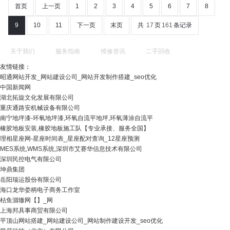
首页
上一页
1
2
3
4
5
6
7
8
9
10
11
下一页
末页
共
17
页
161
条记录
关于我们
服务指南
维修资讯
二手回收
友情链接：
昭通网站开发_网站建设公司_网站开发制作搭建_seo优化
中国新闻网
湖北拓旋文化发展有限公司
重庆通路安机械设备有限公司
南宁地坪漆-环氧地坪漆,环氧自流平地坪,环氧薄涂自流平
橡胶地板安装,橡胶地板施工队【专业承接、服务全国】
理相星座网-星座时间表_星座配对查询_12星座预测
MES系统,WMS系统,深圳市艾赛华信息技术有限公司
深圳民控电气有限公司
坤鼎集团
岳阳瑞运股份有限公司
海口龙华娄柄电子商务工作室
枯鱼涸辙网【】_网
上海邦具事商贸有限公司
平顶山网站搭建_网站建设公司_网站制作建设开发_seo优化