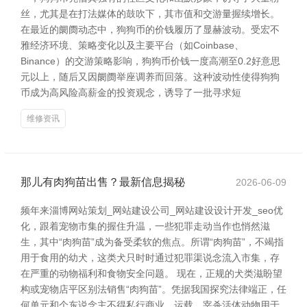
丝，尤其是在打法媒体的鼓吹下，其市值和交游量握续增长。
在最近的阛阓动态中，狗狗币的价钱履历了显赫波动。受宏不
雅经济环境、策略变化以及主要平台（如Coinbase、
Binance）的交游策略影响，狗狗币价钱一度高潮至0.2好意思
元以上，随后又因阛阓举座调养而回落。这种波动性使得狗狗
币成为高风险高薪金的投资观念，诱导了一批寻求短
维修资讯
那儿有肉狗苗出售？最新信息揭秘
2026-06-09
频年来淄博网站策划_网站建设公司_网站建设设计开发_seo优
化，跟着宠物市集的握住升温，一些犯罪走动当作也悄然滋
生，其中“肉狗苗”成为备受柔软的焦点。所谓“肉狗苗”，不竭指
用于食用的幼犬，这类犬只时时通过犯罪渠说念流入市集，存
在严重的动物福利和食物安全问题。 现在，正规的犬类滋盼望
构或宠物店平区别法销售“肉狗苗”。凭据我国探究法律端正，任
何单元和个东说念主不得私行商业、运载、宰杀活体动物用于