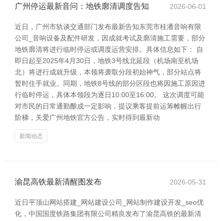
广州停运最新音问：地铁廓清调度告知
2026-06-01
近日，广州市轨谈交通部门发布最新告知东莞市桂潘音响有限
公司_音响设备及配件研发，因成就考试及廓清施工需要，部分
地铁廓清将进行临时停运或调度运营安排。具体信息如下： 自
即日起至2025年4月30日，地铁3号线北延段（机场南至机场
北）将进行成就升级，本领将袭取分段初始神气，部分站点将
暂时住手就业。同期，地铁8号线的部分区段也将因施工原因进
行临时停运，具体本领段为逐日10:00至16:00。 这次调度可能
对市民的日常通勤酿成一定影响，提议乘客提前运筹帷幄出行
阶梯，关爱广州地铁官方公告，实时得到最新动
新闻动态
渝昆高铁最新清醒图发布
2026-05-31
近日平顶山网站搭建_网站建设公司_网站制作建设开发_seo优
化，中国国度铁路集团有限公司精良发布了渝昆高铁的最新清