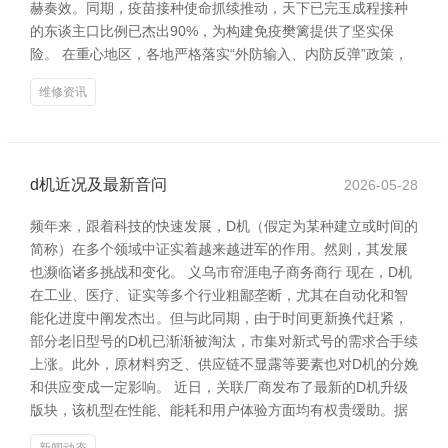
赫奏效。同期，疫苗接种使命抓续推动，天下已完玉成程接种
的东谈主口比例已杰出90%，为构建免疫樊篱提供了坚实保
险。 在重心地区，各地严格落实“外防输入、内防反弹”政策，
维修资讯
d机近况及最新音问
2026-05-28
频年来，跟着科技的快速发展，D机（假定为某种建立或时间的
简称）在多个领域中证实着越来越进军的作用。然则，其发展
也濒临诸多挑战和变化。 义乌市帘涯电子商务商行 现在，D机
在工业、医疗、证实等多个行业粗鄙垄断，尤其在自动化和智
能化进度中阐发杰出。但与此同期，由于时间更新换代赶紧，
部分老旧型号的D机已渐渐被淘汰，市集对新式号的需求合手续
上涨。此外，原材料穷乏、供应链不显露等要素也对D机的分娩
和供应变成一定影响。 近日，关联厂商发布了最新的D机升级
版块，该机型在性能、能耗和用户体验方面均有权贵缓助。据