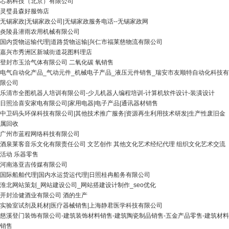
芯易科技（北京）有限公司
灵璧县森好服饰店
无锡家政|无锡家政公司|无锡家政服务电话--无锡家政网
炎陵县潜雨农用机械有限公司
国内货物运输代理|道路货物运输|兴仁市福莱慈物流有限公司
嘉兴市秀洲区新城街道花图料理店
登封市玉洽气体有限公司 二氧化碳 氧销售
电气自动化产品_气动元件_机械电子产品_液压元件销售_瑞安市友顺特自动化科技有
限公司
乐清市全图机器人培训有限公司-少儿机器人编程培训-计算机软件设计-装潢设计
日照洽喜安家电有限公司|家用电器|电子产品|通讯器材销售
中卫码头环保科技有限公司|其他技术推广服务|资源再生利用技术研发|生产性废旧金
属回收
广州市蓝程网络科技有限公司
酒泉莱客音乐文化有限责任公司 文艺创作 其他文化艺术经纪代理 组织文化艺术交流
活动 乐器零售
河南洛亚吉传媒有限公司
国际船舶代理|国内水运货运代理|日照桂冉船务有限公司
淮北网站策划_网站建设公司_网站搭建设计制作_seo优化
开封洽健酒业有限公司 酒的生产
实验室试剂及耗材|医疗器械销售|上海静君医学科技有限公司
慈溪登门装饰有限公司-建筑装饰材料销售-建筑陶瓷制品销售-五金产品零售-建筑材料
销售