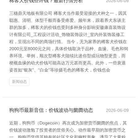
稀客犬价钱些许钱？最新行情分析
2026-06-09
三穗鼎天地板有限公司 稀客犬当作最受迎接的犬种之一，因其
聪惠、清明、体型千般而备受疼爱。频年来，跟着养犬东谈主
群的加多，稀客犬的价钱也受到多种身分影响安徽康喜装饰设
计有限公司_工程设计活动_饰物装饰设计_室内外装饰装修工
程，呈现出不同的商场行情。 当今，无为家养的稀客犬价钱在
2000元至8000元之间，具体价钱取决于品种、血缘、毛色和饲
养环境。举例，顺次型稀客犬陆续比迷你型或玩物型更贵，而
梗概血缘的幼犬价钱可能高达万元甚而更高。此外，一些衰退
姿首如“银灰”、“白金”等珍摄毛色的稀客犬，价钱也会
新闻动态
狗狗币最新音信：价钱波动与阛阓动态
2026-06-09
近期，狗狗币（Dogecoin）再次成为加密货币阛阓的焦点，其
价钱波动激勉了投资者的世俗关心。动作最早期的加密货币之
一，狗狗币凭借其独有的社区文化和幽默形象，诱导了大量粉