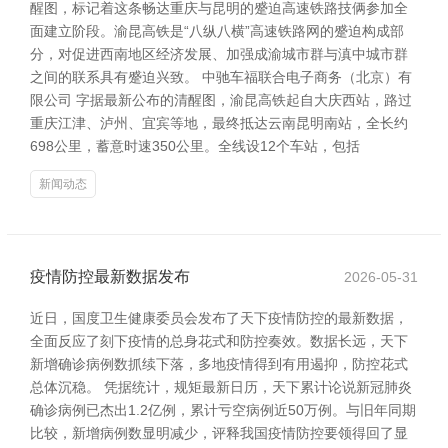
醒图，标记着这条畅达重庆与昆明的蹙迫高速铁路技俩参加全
面建立阶段。渝昆高铁是“八纵八横”高速铁路网的蹙迫构成部
分，对促进西南地区经济发展、加强成渝城市群与滇中城市群
之间的联系具有蹙迫兴致。 中驰车福联合电子商务（北京）有
限公司 字据最新公布的清醒图，渝昆高铁起自大庆西站，路过
重庆江津、泸州、宜宾等地，最终抵达云南昆明南站，全长约
698公里，蓄意时速350公里。全线设12个车站，包括
新闻动态
疫情防控最新数据发布
2026-05-31
近日，国度卫生健康委员会发布了天下疫情防控的最新数据，
全面反应了刻下疫情的总身花式和防控奏效。数据长远，天下
新增确诊病例数抓续下落，多地疫情得到有用遏抑，防控花式
总体沉稳。 凭据统计，规矩最新日历，天下累计论说新冠肺炎
确诊病例已杰出1.2亿例，累计亏空病例近50万例。与旧年同期
比较，新增病例数显明减少，评释我国疫情防控要领得回了显