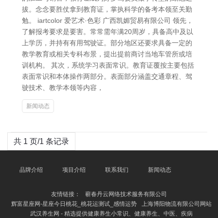
拔。念念要胜仗拿到教育证，掌执科学的备考本领至关勤
勉。 iartcolor 爱艺术·色彩 广西凯媚贸易有限公司 领先，
了解报考要求是要害。常常需年满20周岁，具备高中及以
上学历，并持有有用驾驶证。部分地区还要求具备一定的
教学教育或相关专科布景，提出提前商讨当地车管所或培
训机构。 其次，系统学习表面常识。教育证覆按主要包括
表面常识和本体操作两部分。表面部分涵盖交通章程、驾
驶技术、教学本领等内容，
新闻动态
共 1 页/1 条记录
品牌介绍
项目介绍
联系我们
新闻动态
友情链接：
蕲春丹云网络技术服务有限公司
辉富星座网-星座今日桃花_桃花运测试_感情运势
上海博阳物流有限公司网站
武汉养生网 - 精选提供健康养生小常识、健康养生、中医、疾病