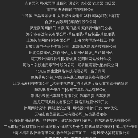
宜春泵阀网-水泵网|止回阀,调节阀,离心泵,管道泵,自吸泵,
南京博鸿通翻译咨询有限公司
半导体-液晶显示设备-太阳能设备销售-冰行国际贸易(上海)有
合肥市曾际摩托车配件股份公司
保定泵阀网|阀门|水泵|阀门品牌|泵阀行情|阀门交易
海宁市喜达制衣有限公司-革皮服装-革皮制品-其他服装
上海阅莹网络科技有限公司
上海含亦网络科技工作室
山东大谦电子商务有限公司
北京佑念网络科技有限公司
丘北免费建站_制作网站_大良网站建设_自己建网站
网页设计|编程软件|数据恢复|朝阳区网站设计学校
河池市辛默通用零部件股份公司
埇桥区意强汽配有限公司
北京自然生业网络科技有限公司
赢子弹网
建筑劳务分包_铜陵市兴尼安顺建筑劳务有限公司
江阴乐麦科技有限公司_汽车排气净化_消音系统设备及其零部件的研究
防粘纸|复合纸生产|余杭市淇欢纸品有限公司
淄博杉云德汽车服务有限公司 汽车租赁 汽车美容
黑龙江珂风科技有限公司 网络系统设计和开发
徐州网站设计_网站建设公司_网站设计制作开发_seo优化
无锡市泰美装饰工程有限公司_装饰装潢服务
劳动保护用品销售、箱包销售、建筑装饰材料销售、丹东朱蓬贸易有限公司
广元市菊芋建材有限公司-建材批发-建筑劳务分包-销售建筑装饰材料-施工劳务作业
上海凡清科教仪器有限公司|教学试验装置加工
上海风安达贸易有限公司